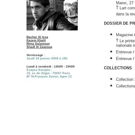
Maroc, 27 
Ť Lart com
dans la re
DOSSIER DE PR
Magazine A
Bachar Al Issa
Kazem Khalil
Ť Le printe
Rima Salamoun
nationale 
ShadI Al Zaqzouq
Entrevue ŕ
Vernissage
:
Entrevue ŕ
Jeudi 10 janvier 2008 à 18h
Lundi à vendredi : 14h00 - 19h00
COLLECTIONS
Esapce Europia :
15, av de Ségur - 75007 Paris
M° St-François Xavier, ligne 13
Collection
Collection