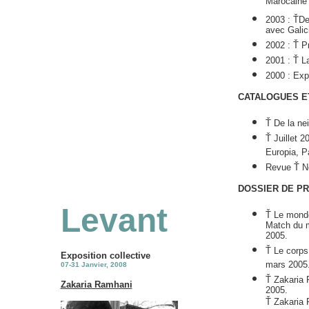
Marocaine 
2003 : ŤDe 
avec Galici
2002 : Ť P
2001 : Ť La
2000 : Expo
CATALOGUES E
Ť De la nei
Ť Juillet 2
Europia, P
Revue Ť Ne
DOSSIER DE PR
Levant
Ť Le monde
Match du m
2005.
Ť Le corps 
Exposition collective
mars 2005
07-31 Janvier, 2008
Ť Zakaria 
Zakaria Ramhani
2005.
Ť Zakaria R