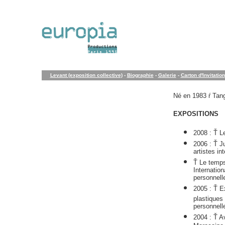
Levant (exposition collective)
-
Biographie
-
Galerie
-
Carton d'Invitation
Né en 1983 ŕ Tang
EXPOSITIONS
2008 : Ť Le
2006 : Ť Ju
artistes in
Ť Le temps 
Internation
personnell
2005 : Ť Ex
plastiques
personnelle
2004 : Ť A