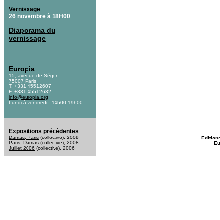
Vernissage
26 novembre à 18H00
Diaporama du
vernissage
Europia
15, avenue de Ségur
75007 Paris
T. +331 45512607
F. +331 45512632
info@europia.org
Lundi à vendredi : 14h00-19h00
Expositions précédentes
Damas, Paris
(collective), 2009
Edition
Paris, Damas
(collective), 2008
Eu
Juillet 2006
(collective), 2006