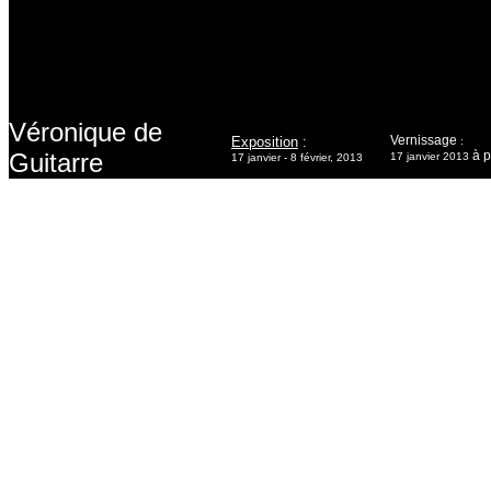
Véronique de
Vernissage
Exposition
:
:
Guitarre
à p
17 janvier 2013
17 janvier - 8 février, 2013